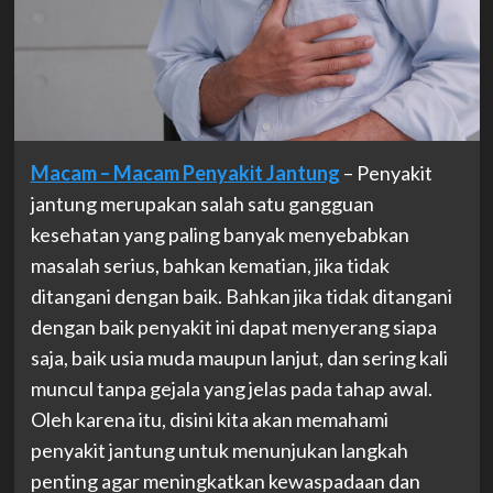
Macam – Macam Penyakit Jantung
– Penyakit
jantung merupakan salah satu gangguan
kesehatan yang paling banyak menyebabkan
masalah serius, bahkan kematian, jika tidak
ditangani dengan baik. Bahkan jika tidak ditangani
dengan baik penyakit ini dapat menyerang siapa
saja, baik usia muda maupun lanjut, dan sering kali
muncul tanpa gejala yang jelas pada tahap awal.
Oleh karena itu, disini kita akan memahami
penyakit jantung untuk menunjukan langkah
penting agar meningkatkan kewaspadaan dan