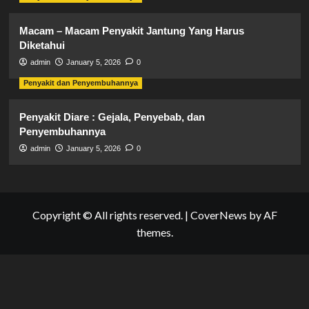
Macam – Macam Penyakit Jantung Yang Harus
Diketahui
admin
January 5, 2026
0
Penyakit dan Penyembuhannya
Penyakit Diare : Gejala, Penyebab, dan
Penyembuhannya
admin
January 5, 2026
0
Copyright © All rights reserved.
|
CoverNews
by AF
themes.