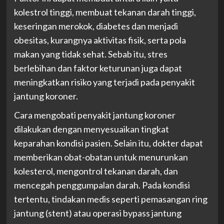
kolestrol tinggi, membuat tekanan darah tinggi,
keseringan merokok, diabetes dan menjadi
obesitas, kurangnya aktivitas fisik, serta pola
makan yang tidak sehat. Sebab itu, stres
berlebihan dan faktor keturunan juga dapat
meningkatkan risiko yang terjadi pada penyakit
jantung koroner.
Cara mengobati penyakit jantung koroner
dilakukan dengan menyesuaikan tingkat
keparahan kondisi pasien. Selain itu, dokter dapat
memberikan obat-obatan untuk menurunkan
kolesterol, mengontrol tekanan darah, dan
mencegah penggumpalan darah. Pada kondisi
tertentu, tindakan medis seperti pemasangan ring
jantung (stent) atau operasi bypass jantung