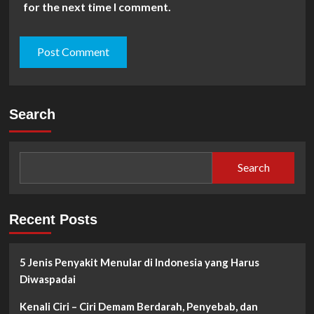
for the next time I comment.
Search
Search
Recent Posts
5 Jenis Penyakit Menular di Indonesia yang Harus
Diwaspadai
Kenali Ciri – Ciri Demam Berdarah, Penyebab, dan