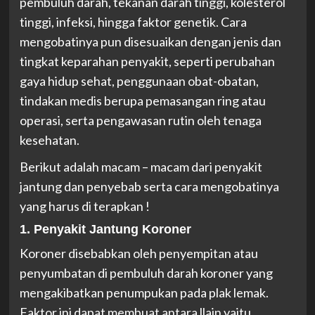
pembuluh darah, tekanan darah tinggi, kolesterol
tinggi, infeksi, hingga faktor genetik. Cara
mengobatinya pun disesuaikan dengan jenis dan
tingkat keparahan penyakit, seperti perubahan
gaya hidup sehat, penggunaan obat-obatan,
tindakan medis berupa pemasangan ring atau
operasi, serta pengawasan rutin oleh tenaga
kesehatan.
Berikut adalah macam – macam dari penyakit
jantung dan penyebab serta cara mengobatinya
yang harus di terapkan !
1. Penyakit Jantung Koroner
Koroner disebabkan oleh penyempitan atau
penyumbatan di pembuluh darah koroner yang
mengakibatkan penumpukan pada plak lemak.
Faktor ini dapat membuat antara llain yaitu