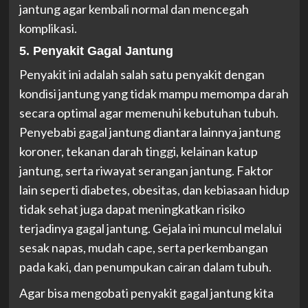
jantung agar kembali normal dan mencegah
komplikasi.
5. Penyakit Gagal Jantung
Penyakit ini adalah salah satu penyakit dengan
kondisi jantung yang tidak mampu memompa darah
secara optimal agar memenuhi kebutuhan tubuh.
Penyebabi gagal jantung diantara lainnya jantung
koroner, tekanan darah tinggi, kelainan katup
jantung, serta riwayat serangan jantung. Faktor
lain seperti diabetes, obesitas, dan kebiasaan hidup
tidak sehat juga dapat meningkatkan risiko
terjadinya gagal jantung. Gejala ini muncul melalui
sesak napas, mudah cape, serta perkembangan
pada kaki, dan penumpukan cairan dalam tubuh.
Agar bisa mengobati penyakit gagal jantung kita