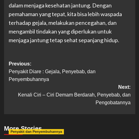
dalam menjaga kesehatan jantung. Dengan
pemahaman yang tepat, kita bisa lebih waspada
terhadap gejala, melakukan pencegahan, dan
mengambil tindakan yang diperlukan untuk
menjaga jantung tetap sehat sepanjang hidup.
Post
Previous:
Penyakit Diare : Gejala, Penyebab, dan
navigation
Penyembuhannya
Next:
Kenali Ciri – Ciri Demam Berdarah, Penyebab, dan
Pengobatannya
More Stories
Penyakit dan Penyembuhannya