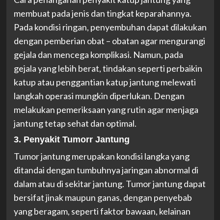
membuat pada jenis dan tingkat keparahannya.
Pada kondisi ringan, penyembuhan dapat dilakukan
dengan pemberian obat – obatan agar mengurangi
gejala dan mencega komplikasi. Namun, pada
gejala yang lebih berat, tindakan seperti perbaikin
katup atau penggantian katup jantung melewati
langkah operasi mungkin diperlukan. Dengan
melakukan pemeriksaan yang rutin agar menjaga
jantung tetap sehat dan optimal.
3. Penyakit Tumorr Jantung
Tumor jantung merupakan kondisi langka yang
ditandai dengan tumbuhnya jaringan abnormal di
dalam atau di sekitar jantung. Tumor jantung dapat
bersifat jinak maupun ganas, dengan penyebab
yang beragam, seperti faktor bawaan, kelainan