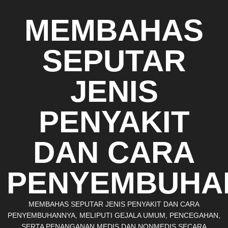
Skip
MEMBAHAS
to
content
SEPUTAR
JENIS
PENYAKIT
DAN CARA
PENYEMBUHA
MEMBAHAS SEPUTAR JENIS PENYAKIT DAN CARA
PENYEMBUHANNYA, MELIPUTI GEJALA UMUM, PENCEGAHAN,
SERTA PENANGANAN MEDIS DAN NONMEDIS SECARA