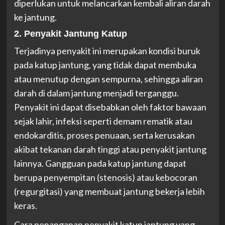
diperlukan untuk melancarkan kembali aliran darah
ke jantung.
2. Penyakit Jantung Katup
Terjadinya penyakit ini merupakan kondisi buruk
pada katup jantung, yang tidak dapat membuka
atau menutup dengan sempurna, sehingga aliran
darah di dalam jantung menjadi terganggu.
Penyakit ini dapat disebabkan oleh faktor bawaan
sejak lahir, infeksi seperti demam rematik atau
endokarditis, proses penuaan, serta kerusakan
akibat tekanan darah tinggi atau penyakit jantung
lainnya. Gangguan pada katup jantung dapat
berupa penyempitan (stenosis) atau kebocoran
(regurgitasi) yang membuat jantung bekerja lebih
keras.
Cara penanganan penyakit katup jantung yang